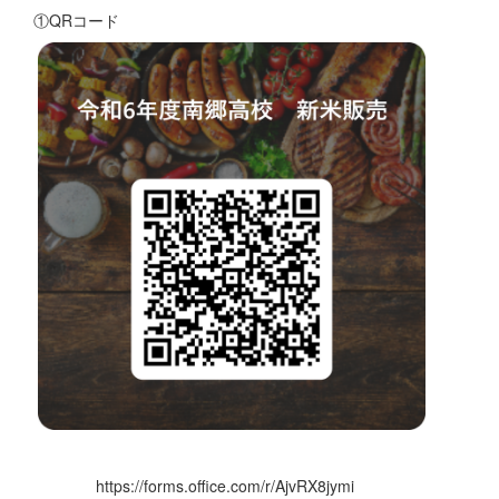
①QRコード
https://forms.office.com/r/AjvRX8jymi