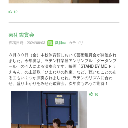
12
芸術鑑賞会
投稿日時 : 2024/09/03
職員sa
カテゴリ:
８月３０日（金）本校体育館において芸術鑑賞会が開催され
ました。今年度は、ラテン打楽器アンサンブル「グータンブ
ール」の４人による演奏会です。映画「STAND BY ME ドラ
えもん」の主題歌「ひまわりの約束」など、聴いたことのあ
る曲もいくつか演奏されましたね。ラテンのリズムに合わ
せ、盛り上がりをみせた鑑賞会。次年度も乞うご期待！
16