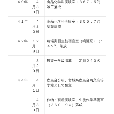
４０年
４
食品化学科実験室（３６７．５?）
月３
竣工落成
０日
４１年
４
食品化学科実験室（３５５．７?）
月３
増築落成
０日
４２年
１２
農場実習生徒宿直室（鳴瀬寮）（１
月
４２?）落成
８日
３
農業一学級増募 定員２４０名
月２
９日
４４年
４
鹿島台分校、宮城県鹿島台商業高等
月
学校として独立
１日
４
作物・畜産実験室、生徒作業準備室
月３
（３６０．９㎡）落成
０日