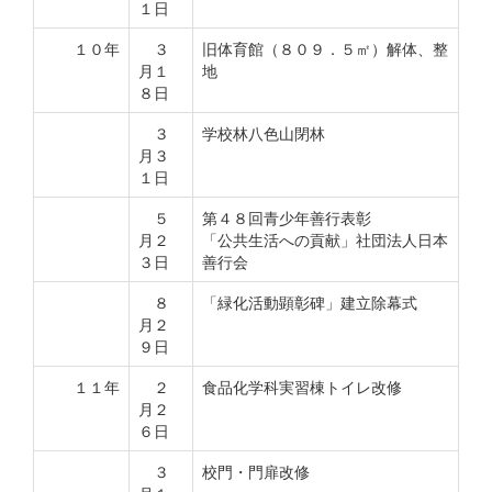
１日
１０年
３
旧体育館（８０９．５㎡）解体、整
月１
地
８日
３
学校林八色山閉林
月３
１日
５
第４８回青少年善行表彰
月２
「公共生活への貢献」社団法人日本
３日
善行会
８
「緑化活動顕彰碑」建立除幕式
月２
９日
１１年
２
食品化学科実習棟トイレ改修
月２
６日
３
校門・門扉改修