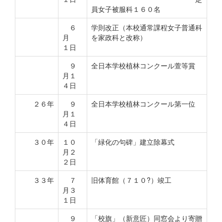
員女子被服科１６０名
６
学則改正（本校通常課程女子普通科
月
を家政科と改称）
１日
９
全日本学校植林コンクール萱等賞
月１
４日
２６年
９
全日本学校植林コンクール第一位
月１
４日
３０年
１０
「緑化の句碑」建立除幕式
月２
２日
３３年
７
旧体育館（７１０?）竣工
月３
１日
９
「校旗」（新意匠）同窓会より寄贈