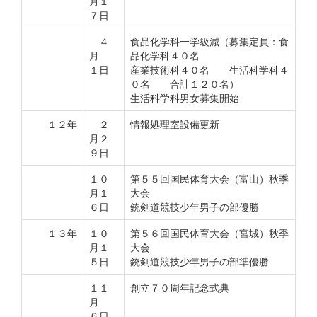
月１
７日
４
食品化学科一学級減（募集定員：食
月
品化学科４０名
１日
産業技術科４０名 生活科学科４
０名 合計１２０名）
生活科学科男女募集開始
１２年
２
情報処理室設備更新
月２
９日
１０
第５５回国民体育大会（富山）秋季
月１
大会
６日
銃剣道競技少年男子の部優勝
１３年
１０
第５６回国民体育大会（宮城）秋季
月１
大会
５日
銃剣道競技少年男子の部準優勝
１１
創立７０周年記念式典
月
６日