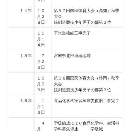
１４年
１０
第５７回国民体育大会（高知）秋季
月２
大会
８日
銃剣道競技少年男子の部第３位
１１
下水道接続工事完了
月１
４日
１５年
７
宮城県北部連続地震
月２
６日
１０
第５８回国民体育大会（静岡）秋季
月２
大会
６日
銃剣道競技少年男子の部第３位
１６年
１
食品化学科実習棟震災復旧工事完了
月１
６日
４
学級編成により食品化学科、生活科
月
学科募集停止 一学級減