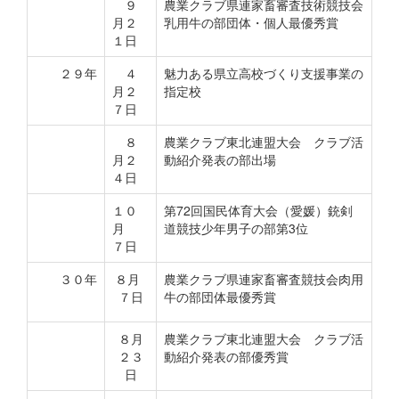
９
農業クラブ県連家畜審査技術競技会
月２
乳用牛の部団体・個人最優秀賞
１日
２９年
４
魅力ある県立高校づくり支援事業の
月２
指定校
７日
８
農業クラブ東北連盟大会 クラブ活
月２
動紹介発表の部出場
４日
１０
第72回国民体育大会（愛媛）銃剣
月
道競技少年男子の部第3位
７日
３０年
８月
農業クラブ県連家畜審査競技会肉用
７日
牛の部団体最優秀賞
８月
農業クラブ東北連盟大会 クラブ活
２３
動紹介発表の部優秀賞
日