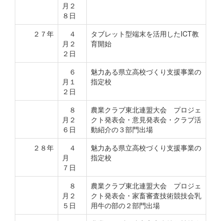
月２
８日
２７年
４
タブレット型端末を活用したICT教
月２
育開始
２日
６
魅力ある県立高校づくり支援事業の
月１
指定校
２日
８
農業クラブ東北連盟大会 プロジェ
月２
クト発表会・意見発表会・クラブ活
６日
動紹介の３部門出場
２８年
４
魅力ある県立高校づくり支援事業の
月
指定校
７日
８
農業クラブ東北連盟大会 プロジェ
月２
クト発表会・家畜審査技術競技会乳
５日
用牛の部の２部門出場