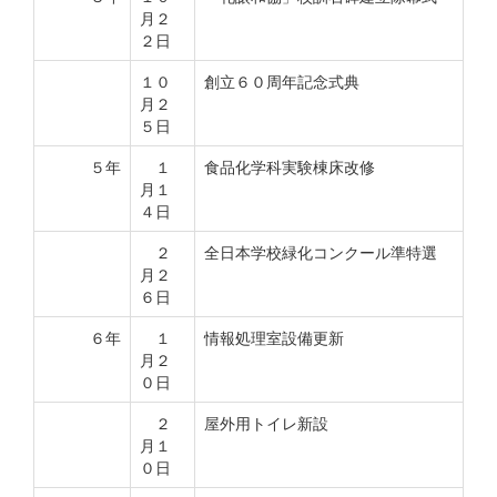
月２
２日
１０
創立６０周年記念式典
月２
５日
５年
１
食品化学科実験棟床改修
月１
４日
２
全日本学校緑化コンクール準特選
月２
６日
６年
１
情報処理室設備更新
月２
０日
２
屋外用トイレ新設
月１
０日