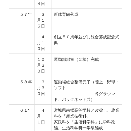
４日
５７年
３
新体育館落成
月１
５日
４
創立５０周年並びに総合落成記念式
月１
典
０日
１０
運動部部室（２棟）完成
月３
０日
５８年
３
運動場総合整備完了（陸上・野球・
月３
ソフト
０日
各グラウン
ド、バックネット共）
６１年
４
宮城県南郷高等学校と改称し、農業
月
科を「産業技術科」
１日
家政科を「生活科学科」に学科改
編。生活科学科一学級編成