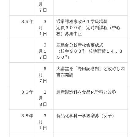
月
７日
３５年
３
通常課程家政科１学級増募
月
定員３００名、定時制課程（中心
１日
校）募集中止
５
鹿島台分校新校舎落成式
月１
（校舎９８３? 校地面積１４，８
７日
５０?）
６
大講堂を「野田記念館」と改称し図
月
書館開設
７日
３６年
２
農産製造科を食品化学科と改称
月
３日
３８年
３
食品化学科一学級増募（女子）
月
１日