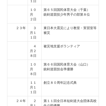
１日
１０
第６５回国民体育大会（千葉）
月
銃剣道競技少年男子の部第８位
２日
２３年
３
東日本大震災により教室・実習室等
月１
被災
１日
４
被災地支援ボランティア
月２
８日
１０
第６６回国民体育大会（山口）
月
銃剣道競技会準優勝
８日
１１
創立８０周年記念式典
月１
１日
２４年
２
第１１回全日本短剣道大会団体高校
月１
生の部優勝