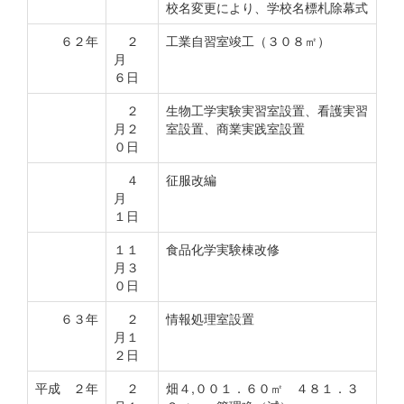
校名変更により、学校名標札除幕式
６２年
２
工業自習室竣工（３０８㎡）
月
６日
２
生物工学実験実習室設置、看護実習
月２
室設置、商業実践室設置
０日
４
征服改編
月
１日
１１
食品化学実験棟改修
月３
０日
６３年
２
情報処理室設置
月１
２日
平成 ２年
２
畑４,００１．６０㎡ ４８１．３