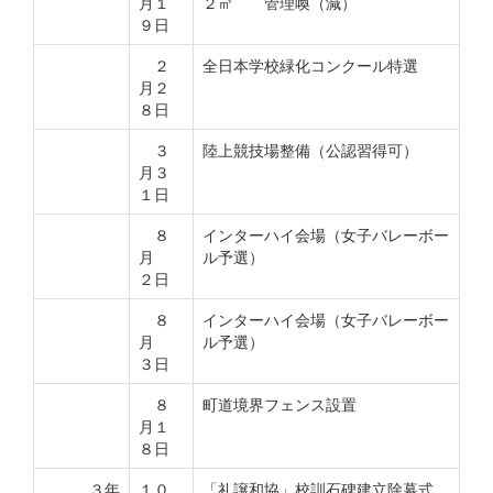
月１
２㎡ 管理喚（減）
９日
２
全日本学校緑化コンクール特選
月２
８日
３
陸上競技場整備（公認習得可）
月３
１日
８
インターハイ会場（女子バレーボー
月
ル予選）
２日
８
インターハイ会場（女子バレーボー
月
ル予選）
３日
８
町道境界フェンス設置
月１
８日
３年
１０
「礼譲和協」校訓石碑建立除幕式