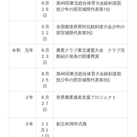
８月
第45回東北総合体育大会銃剣道競
２６
技少年の部宮城県代表第1位
日
９月
全国都道府県対抗銃剣道大会少年の
２２
部宮城県代表第3位
日
令和 元年
８月
農業クラブ東北連盟大会 クラブ活
２３
動紹介発表の部優秀賞
日
８月
第46回東北総合体育大会銃剣道競
２５
技少年の部宮城県代表第3位
日
２年
６月
世界農業遺産支援プロジェクト
２７
日
３年
１１
創立90周年式典
月１
１日