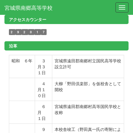
宮城県南郷高等学校
Toggl
アクセスカウンター
2
9
2
0
1
7
沿革
昭和 ６年
３
宮城県遠田郡南郷村立国民高等学校
月３
設立許可
１日
４
大柳「野田倶楽部」を仮校舎として
月１
開校
０日
６
宮城県遠田郡南郷村高等国民学校と
月
改称
１日
９
本校舎竣工（野田真一氏の寄附によ