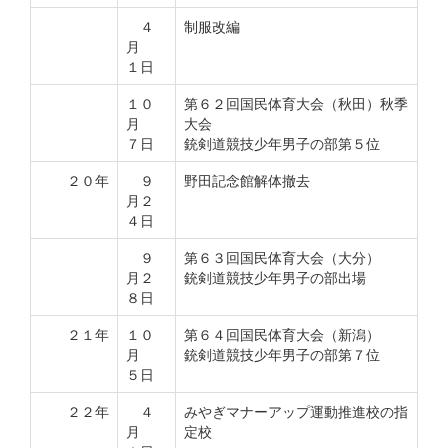
４
制服改編
月
１日
１０
第６２回国民体育大会（秋田）秋季
月
大会
７日
銃剣道競技少年男子の部第５位
２０年
９
野田記念館解体撤去
月２
４日
９
第６３回国民体育大会（大分）
月２
銃剣道競技少年男子の部出場
８日
２１年
１０
第６４回国民体育大会（新潟）
月
銃剣道競技少年男子の部第７位
５日
２２年
４
みやぎマナーアップ運動推進校の指
月
定校