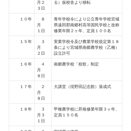
月２
る）仮校舎より移転
３日
１０年
８
青年学校令により公立青年学校宮城
月
県遠田郡南郷村高等国民学校と改称
１日
修業年限２ヶ年、定員１００名
１５年
３
実業学校令及び農業学校規定第１８
月
条により宮城県南郷農学校（乙種）
２日
設立許可
１６年
４
南郷農学校「校歌」制定
月
８日
１７年
２
大講堂（現野田記念館）落成式
月
８日
１８年
３
甲種農学校に昇格修業年限３ヶ年、
月３
定員１５０名
１日