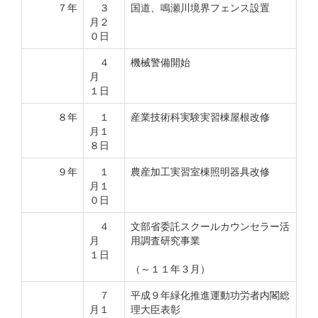
７年
３
国道、鳴瀬川境界フェンス設置
月２
０日
４
機械警備開始
月
１日
８年
１
産業技術科実験実習棟屋根改修
月１
８日
９年
１
農産加工実習室棟照明器具改修
月１
０日
４
文部省委託スクールカウンセラー活
月
用調査研究事業
１日
（～１１年３月）
７
平成９年緑化推進運動功労者内閣総
月１
理大臣表彰