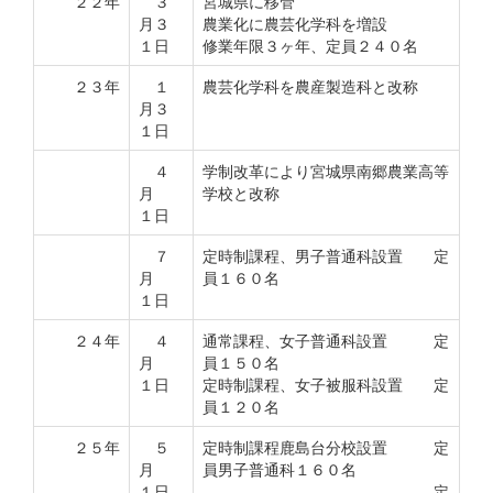
２２年
３
宮城県に移管
月３
農業化に農芸化学科を増設
１日
修業年限３ヶ年、定員２４０名
２３年
１
農芸化学科を農産製造科と改称
月３
１日
４
学制改革により宮城県南郷農業高等
月
学校と改称
１日
７
定時制課程、男子普通科設置 定
月
員１６０名
１日
２４年
４
通常課程、女子普通科設置 定
月
員１５０名
１日
定時制課程、女子被服科設置 定
員１２０名
２５年
５
定時制課程鹿島台分校設置 定
月
員男子普通科１６０名
１日
定