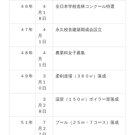
４６年
４
全日本学校造林コンクール特選
月１
８日
４７年
４
永久校舎建築期成会設立
月
１日
４８年
４
農業科女子募集
月
１日
４９年
３
柔剣道場（３６０㎡）落成
月１
０日
３
温室（１５０㎡）ボイラー室落成
月２
８日
５１年
７
プール（２５ｍ・７コース）落成
月２
７日