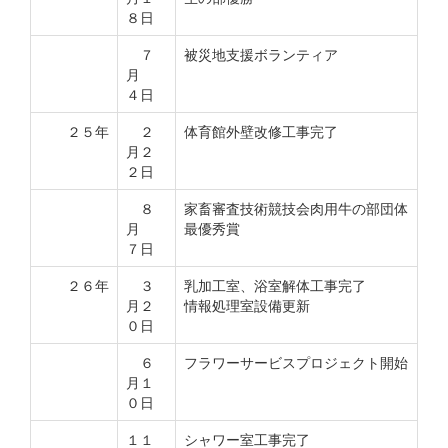
８日
７
被災地支援ボランティア
月
４日
２５年
２
体育館外壁改修工事完了
月２
２日
８
家畜審査技術競技会肉用牛の部団体
月
最優秀賞
７日
２６年
３
乳加工室、浴室解体工事完了
月２
情報処理室設備更新
０日
６
フラワーサービスプロジェクト開始
月１
０日
１１
シャワー室工事完了