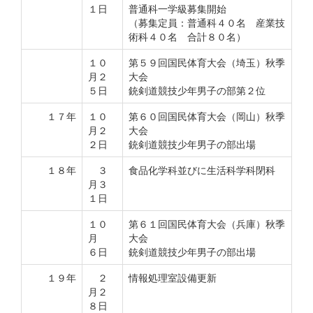
１日
普通科一学級募集開始
（募集定員：普通科４０名 産業技
術科４０名 合計８０名）
１０
第５９回国民体育大会（埼玉）秋季
月２
大会
５日
銃剣道競技少年男子の部第２位
１７年
１０
第６０回国民体育大会（岡山）秋季
月２
大会
２日
銃剣道競技少年男子の部出場
１８年
３
食品化学科並びに生活科学科閉科
月３
１日
１０
第６１回国民体育大会（兵庫）秋季
月
大会
６日
銃剣道競技少年男子の部出場
１９年
２
情報処理室設備更新
月２
８日