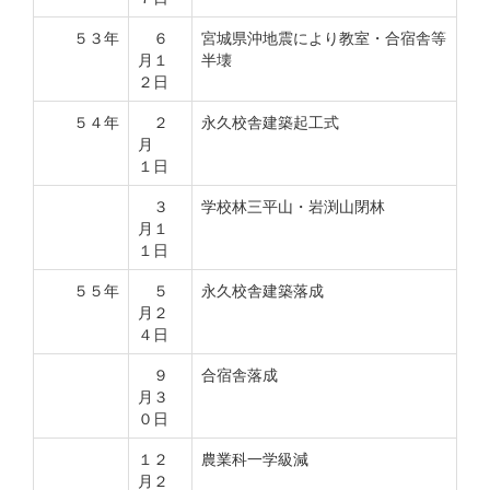
５３年
６
宮城県沖地震により教室・合宿舎等
月１
半壊
２日
５４年
２
永久校舎建築起工式
月
１日
３
学校林三平山・岩渕山閉林
月１
１日
５５年
５
永久校舎建築落成
月２
４日
９
合宿舎落成
月３
０日
１２
農業科一学級減
月２