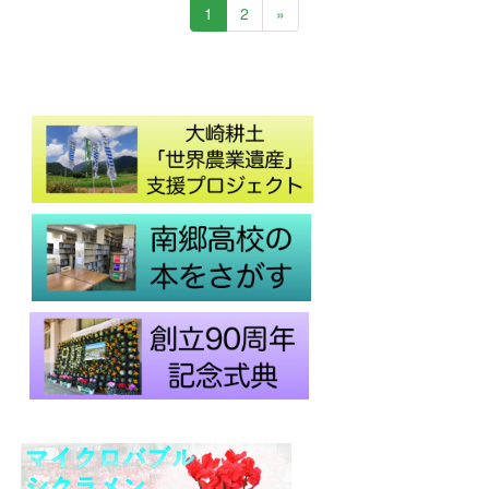
1
2
»