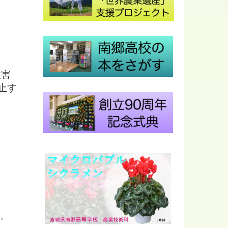
被害
止
す
た。