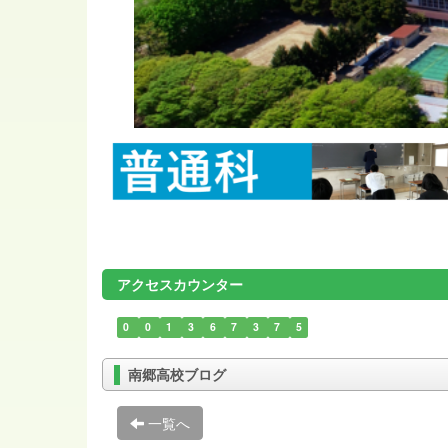
アクセスカウンター
0
0
1
3
6
7
3
7
5
南郷高校ブログ
一覧へ