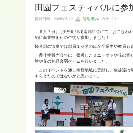
田園フェスティバルに参
投稿日時 : 2025/06/12
管理者yw
カテゴリ:
６月７日(土)美里町役場南郷庁舎にて、おこなわ
めに産業技術科の生徒が参加しました！
軽音部の演奏では部員１０名のほか卒業生や教員も
農作物販売会では、収穫したミニトマトや花の寄せ
験や花の神経衰弱ゲームを行いました。
このイベントを通し南郷地域に貢献し、生徒達は堂
もらえたのではないかと思います。