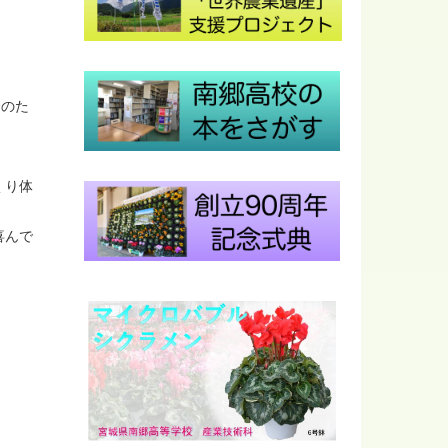
会のた
くり体
喜んで