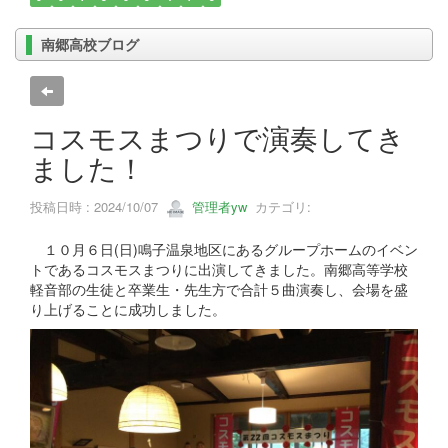
南郷高校ブログ
コスモスまつりで演奏してき
ました！
投稿日時 : 2024/10/07
管理者yw
カテゴリ:
１０月６日(日)鳴子温泉地区にあるグループホームのイベン
トであるコスモスまつりに出演してきました。南郷高等学校
軽音部の生徒と卒業生・先生方で合計５曲演奏し、会場を盛
り上げることに成功しました。