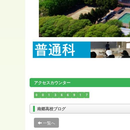
アクセスカウンター
0
0
1
3
6
6
9
1
7
南郷高校ブログ
一覧へ