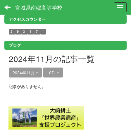
宮城県南郷高等学校
Toggl
アクセスカウンター
2
9
3
4
7
1
ブログ
2024年11月の記事一覧
2024年11月
10件
記事がありません。