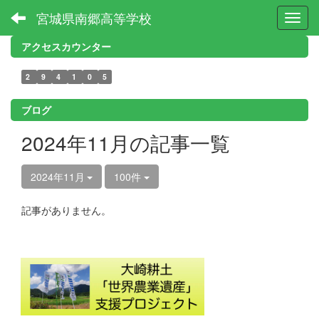
宮城県南郷高等学校
Toggl
アクセスカウンター
2
9
4
1
0
5
ブログ
2024年11月の記事一覧
2024年11月
100件
記事がありません。