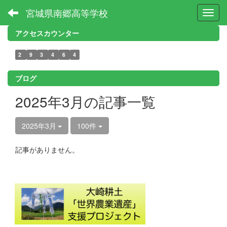
宮城県南郷高等学校
Toggl
アクセスカウンター
2
9
3
4
6
4
ブログ
2025年3月の記事一覧
2025年3月
100件
記事がありません。