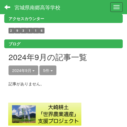
宮城県南郷高等学校
Toggl
アクセスカウンター
2
9
3
1
1
6
ブログ
2024年9月の記事一覧
2024年9月
5件
記事がありません。