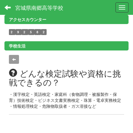
宮城県南郷高等学校
Toggl
アクセスカウンター
2
9
2
5
8
2
学校生活
どんな検定試験や資格に挑
戦できるの？
・漢字検定・英語検定・家庭科（食物調理・被服製作・保
育）技術検定・ビジネス文書実務検定・珠算・電卓実務検定
・情報処理検定・危険物取扱者・ガス溶接など