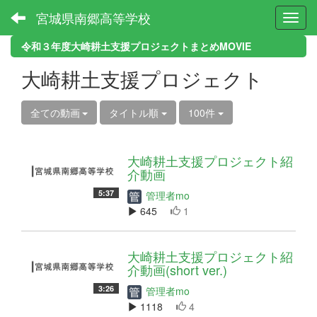
宮城県南郷高等学校
Toggl
令和３年度大崎耕土支援プロジェクトまとめMOVIE
大崎耕土支援プロジェクト
全ての動画
タイトル順
100件
大崎耕土支援プロジェクト紹
介動画
5:37
管理者mo
645
1
大崎耕土支援プロジェクト紹
介動画(short ver.)
3:26
管理者mo
1118
4