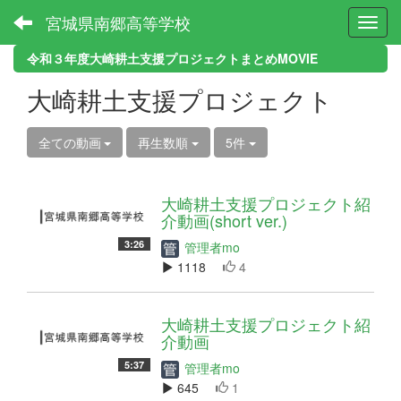
宮城県南郷高等学校
Toggl
令和３年度大崎耕土支援プロジェクトまとめMOVIE
大崎耕土支援プロジェクト
全ての動画
再生数順
5件
大崎耕土支援プロジェクト紹
介動画(short ver.)
3:26
管理者mo
1118
4
大崎耕土支援プロジェクト紹
介動画
5:37
管理者mo
645
1