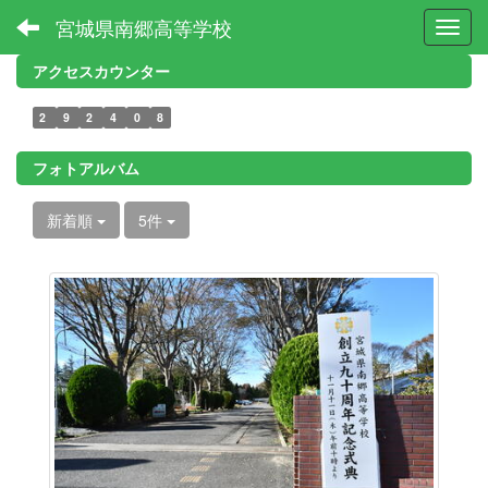
宮城県南郷高等学校
Toggl
アクセスカウンター
2
9
2
4
0
8
フォトアルバム
新着順
5件