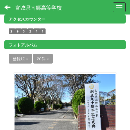
宮城県南郷高等学校
Toggl
アクセスカウンター
2
9
3
2
4
1
フォトアルバム
登録順
20件