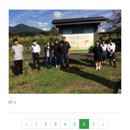
3
«
1
2
3
4
5
6
7
»