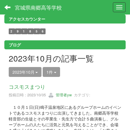
宮城県南郷高等学校
Toggl
アクセスカウンター
2
9
1
8
5
6
ブログ
2023年10月の記事一覧
2023年10月
1件
コスモスまつり
投稿日時 : 2023/10/05
管理者yw
カテゴリ:
１０月１日(日)鳴子温泉地区にあるグループホームのイベン
トであるコスモスまつりに出演してきました。南郷高等学校
軽音部の生徒とその卒業生・先生方で合計５曲演奏し、グル
ープホームの人たちに活気と元気を与えることができ、会場