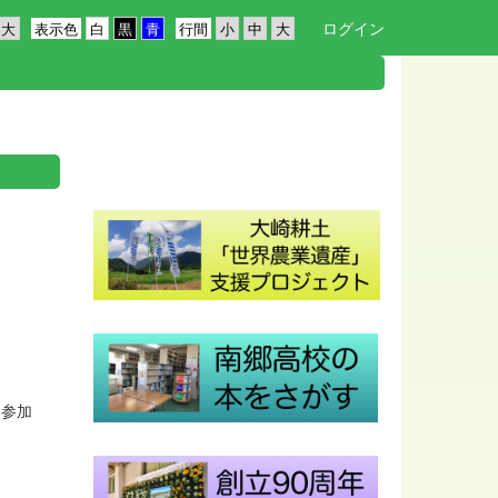
ログイン
表示色
行間
に参加