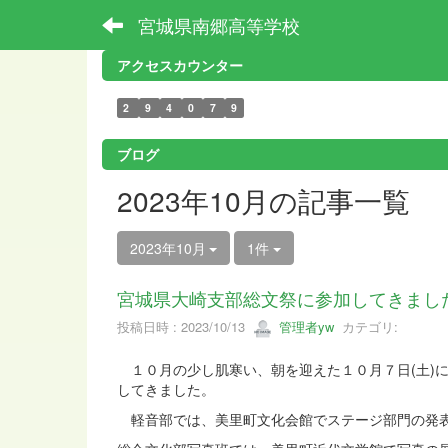
宮城県南郷高等学校
アクセスカウンター
2
9
4
0
7
9
ブログ
2023年10月の記事一覧
2023年10月
1件
宮城県大崎支部総文祭に参加してきまし
投稿日時 : 2023/10/13
管理者yw
カテゴリ:
１０月の少し肌寒い、朝を迎えた１０月７日(土)
してきました。
軽音部では、美里町文化会館でステージ部門の発表