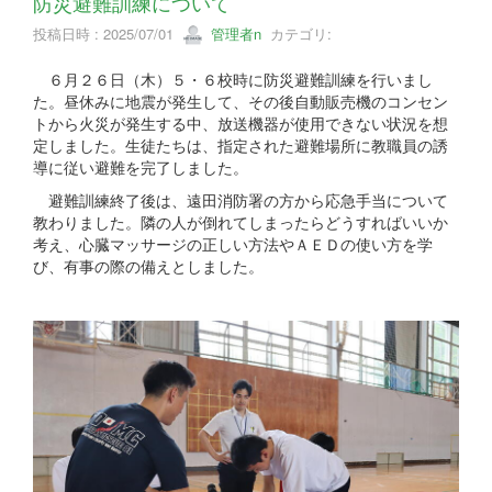
防災避難訓練について
投稿日時 : 2025/07/01
管理者n
カテゴリ:
６月２６日（木）５・６校時に防災避難訓練を行いまし
た。昼休みに地震が発生して、その後自動販売機のコンセン
トから火災が発生する中、放送機器が使用できない状況を想
定しました。生徒たちは、指定された避難場所に教職員の誘
導に従い避難を完了しました。
避難訓練終了後は、遠田消防署の方から応急手当について
教わりました。隣の人が倒れてしまったらどうすればいいか
考え、心臓マッサージの正しい方法やＡＥＤの使い方を学
び、有事の際の備えとしました。