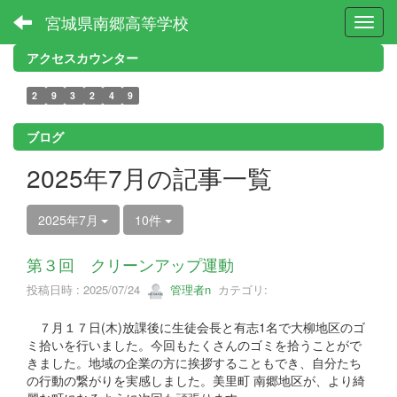
宮城県南郷高等学校
Toggl
アクセスカウンター
2
9
3
2
4
9
ブログ
2025年7月の記事一覧
2025年7月
10件
第３回 クリーンアップ運動
投稿日時 : 2025/07/24
管理者n
カテゴリ:
７月１７日(木)放課後に生徒会長と有志1名で大柳地区のゴ
ミ拾いを行いました。今回もたくさんのゴミを拾うことがで
きました。地域の企業の方に挨拶することもでき、自分たち
の行動の繋がりを実感しました。美里町 南郷地区が、より綺