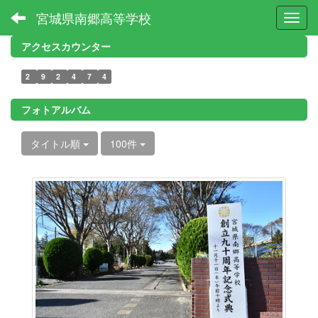
宮城県南郷高等学校
Toggl
アクセスカウンター
2
9
2
4
7
4
フォトアルバム
タイトル順
100件