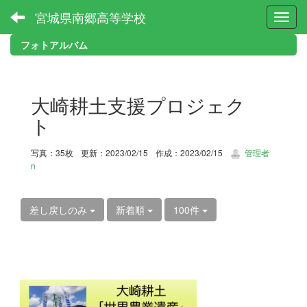
宮城県南郷高等学校
Toggl
フォトアルバム
大崎耕土支援プロジェク
ト
写真：35枚
更新：2023/02/15
作成：2023/02/15
管理者
n
差し戻しのみ
新着順
100件